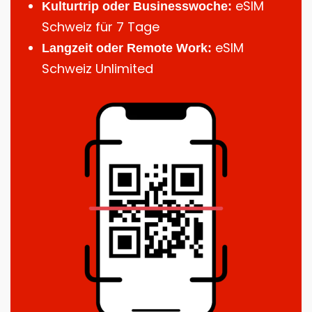
eSIM
Kulturtrip oder Businesswoche:
Schweiz für 7 Tage
eSIM
Langzeit oder Remote Work:
Schweiz Unlimited