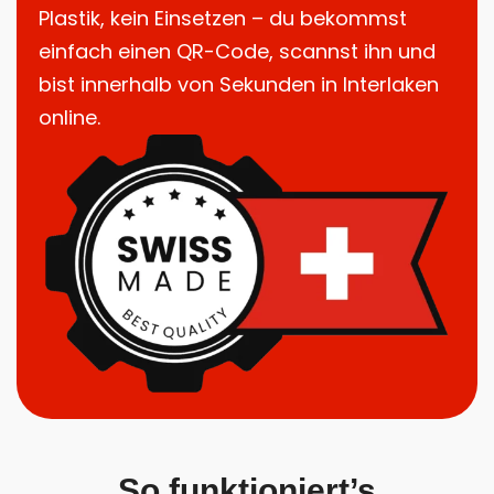
Plastik, kein Einsetzen – du bekommst
einfach einen QR-Code, scannst ihn und
bist innerhalb von Sekunden in Interlaken
online.
So funktioniert’s