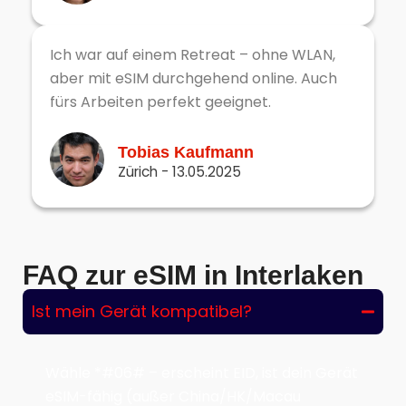
Ich war auf einem Retreat – ohne WLAN,
aber mit eSIM durchgehend online. Auch
fürs Arbeiten perfekt geeignet.
Tobias Kaufmann
Zürich - 13.05.2025
FAQ zur eSIM in Interlaken
Ist mein Gerät kompatibel?
Wähle *#06# – erscheint EID, ist dein Gerät
eSIM-fähig (außer China/HK/Macau